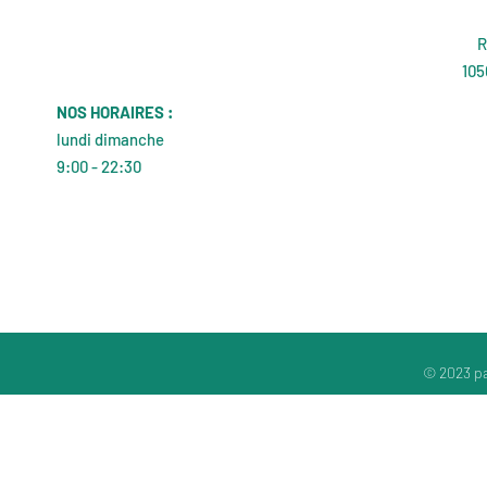
R
105
NOS HORAIRES :
lundi dimanche
9:00 - 22:30
© 2023 pa