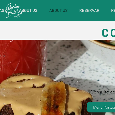
AGE
ABOUT US
ABOUT US
RESERVAR
R
C
Consulte a
Menu Portug