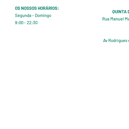
OS NOSSOS HORÁRIOS:
QUINTA 
Segunda - Domingo
Rua Manuel Ma
9:00 - 22:30
Av Rodrigues 
© 2023 po